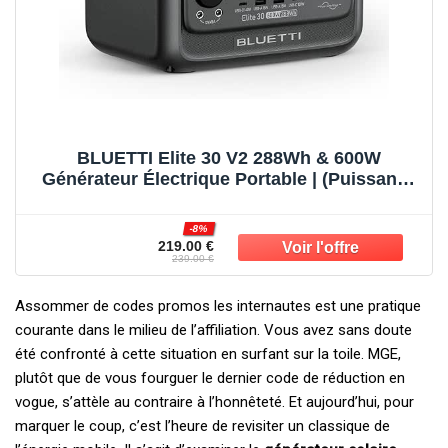
BLUETTI Elite 30 V2 288Wh & 600W
Générateur Électrique Portable | (Puissance
de Surcharge 1500W) Recharge 0-100% en
70 min, Solaire/CAC/Voiture, Pour Camping,
-8%
Pannes et Tempêtes.
219.00 €
239.00 €
Assommer de codes promos les internautes est une pratique
courante dans le milieu de l’affiliation. Vous avez sans doute
été confronté à cette situation en surfant sur la toile. MGE,
plutôt que de vous fourguer le dernier code de réduction en
vogue, s’attèle au contraire à l’honnêteté. Et aujourd’hui, pour
marquer le coup, c’est l’heure de revisiter un classique de