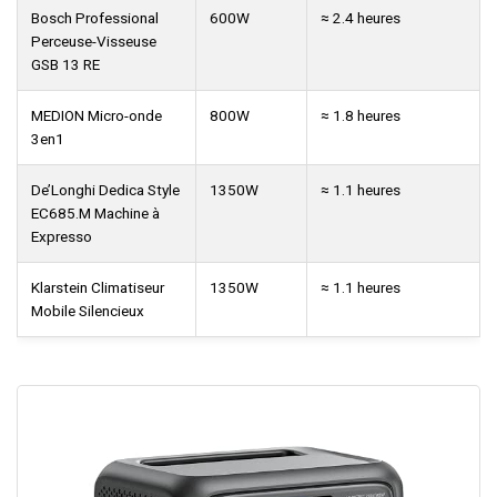
Bosch Professional
600W
≈ 2.4 heures
Perceuse-Visseuse
GSB 13 RE
MEDION Micro-onde
800W
≈ 1.8 heures
3en1
De’Longhi Dedica Style
1350W
≈ 1.1 heures
EC685.M Machine à
Expresso
Klarstein Climatiseur
1350W
≈ 1.1 heures
Mobile Silencieux