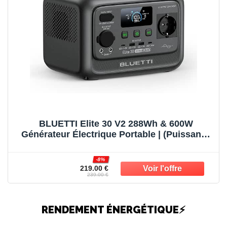
BLUETTI Elite 30 V2 288Wh & 600W
Générateur Électrique Portable | (Puissance
de Surcharge 1500W) Recharge 0-100% en
70 min, Solaire/CAC/Voiture, Pour Camping,
-8%
Pannes et Tempêtes.
219.00 €
239.00 €
RENDEMENT ÉNERGÉTIQUE⚡