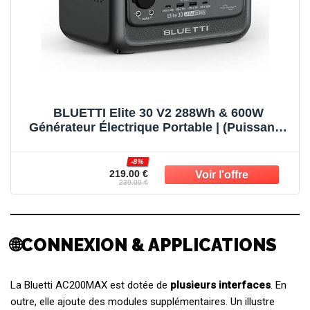
BLUETTI Elite 30 V2 288Wh & 600W
Générateur Électrique Portable | (Puissance
de Surcharge 1500W) Recharge 0-100% en
70 min, Solaire/CAC/Voiture, Pour Camping,
-8%
Pannes et Tempêtes.
219.00 €
239.00 €
🌐CONNEXION & APPLICATIONS
La Bluetti AC200MAX est dotée de
plusieurs interfaces
. En
outre, elle ajoute des modules supplémentaires. Un illustre