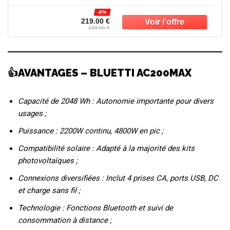
70 min, Solaire/CAC/Voiture, Pour Camping,
-8%
Pannes et Tempêtes.
219.00 €
239.00 €
👍AVANTAGES – BLUETTI AC200MAX
Capacité de 2048 Wh : Autonomie importante pour divers
usages ;
Puissance : 2200W continu, 4800W en pic ;
Compatibilité solaire : Adapté à la majorité des kits
photovoltaïques ;
Connexions diversifiées : Inclut 4 prises CA, ports USB, DC
et charge sans fil ;
Technologie : Fonctions Bluetooth et suivi de
consommation à distance ;