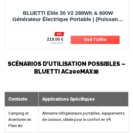
BLUETTI Elite 30 V2 288Wh & 600W
Générateur Électrique Portable | (Puissance
de Surcharge 1500W) Recharge 0-100% en
70 min, Solaire/CAC/Voiture, Pour Camping,
-8%
Pannes et Tempêtes.
219.00 €
239.00 €
SCÉNARIOS D’UTILISATION POSSIBLES –
BLUETTI AC200MAX📅
Contexte
Applications Spécifiques
Camping et
Alimente réfrigérateurs portables, équipements
Aventures en
de cuisson; idéale pour le confort en VR.
Plein Air