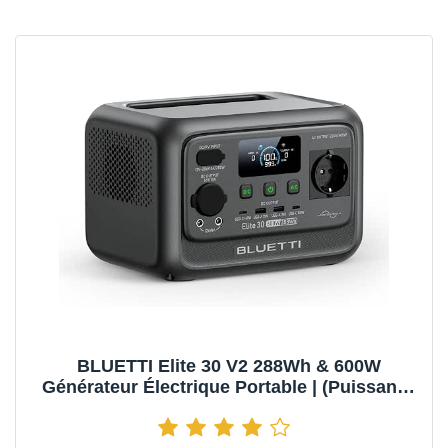
BLUETTI Elite 30 V2 288Wh & 600W
Générateur Électrique Portable | (Puissance
de Surcharge 1500W) Recharge 0-100% en
70 min, Solaire/CAC/Voiture, Pour Camping,