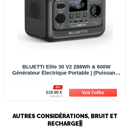
BLUETTI Elite 30 V2 288Wh & 600W
Générateur Électrique Portable | (Puissance
de Surcharge 1500W) Recharge 0-100% en
70 min, Solaire/CAC/Voiture, Pour Camping,
-8%
Pannes et Tempêtes.
219.00 €
239.00 €
AUTRES CONSIDÉRATIONS, BRUIT ET
RECHARGE🎚️