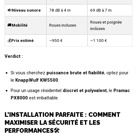
🔊
Niveau sonore
78 dB à 4 m
69 dB à 7 m
Roues et poignée
🚚
Mobilité
Roues incluses
incluses
💰
Prix estimé
~950 €
~1 100 €
Verdict :
Si vous cherchez
puissance brute et fiabilité
, optez pour
le
KnappWulf KW5500
.
Pour un usage résidentiel
discret et polyvalent
, le
Pramac
PX8000
est imbattable.
L’INSTALLATION PARFAITE : COMMENT
MAXIMISER LA SÉCURITÉ ET LES
PERFORMANCES🛠️