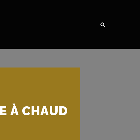
S
E À CHAUD