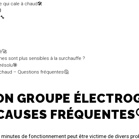
 qui cale à chaud🛠️

s🔧
té🚀
es sont plus sensibles à la surchauffe ?
résolu🎯
 chaud – Questions fréquentes🤔
N GROUPE ÉLECTROG
 CAUSES FRÉQUENTES
 minutes de fonctionnement peut être victime de divers pr