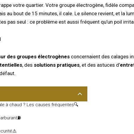
 frappe votre quartier. Votre groupe électrogène, fidèle co
 au bout de 15 minutes, il cale. Le silence revient, et la lum
tes pas seul : ce problème est aussi fréquent qu’un poil irrita
sur des groupes électrogènes
concernaient des calages in
entielles
, des
solutions pratiques
, et des astuces d’
entre
défaut.
le à chaud ? Les causes fréquentes🔍
carburant⛽
écurité⚠️